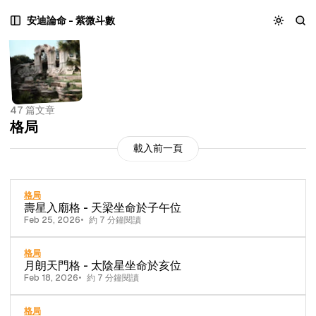
跳
跳
跳
安迪論命 - 紫微斗數
至
至
至
主
文
內
選
章
容
單
列
區
表
塊
47 篇文章
格局
載入前一頁
格局
壽星入廟格 - 天梁坐命於子午位
Feb 25, 2026
約 7 分鐘閱讀
格局
月朗天門格 - 太陰星坐命於亥位
Feb 18, 2026
約 7 分鐘閱讀
格局