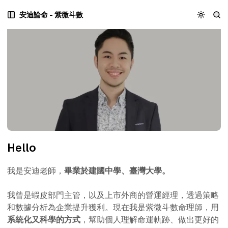
安迪論命｜紫微斗數
跳
跳
跳
安迪論命 - 紫微斗數
至
至
至
主
文
內
選
章
容
單
列
區
表
塊
Hello
我是安迪老師，
畢業於建國中學、臺灣大學。
我曾是蝦皮部門主管，以及上市外商的營運經理，透過策略
和數據分析為企業提升獲利。現在我是紫微斗數命理師，用
系統化又科學的方式
，幫助個人理解命運軌跡、做出更好的