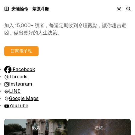
跳
跳
跳
外商經理人思維的紫微斗數
安迪論命 - 紫微斗數
至
至
至
主
文
內
選
章
容
加入 15,000+ 讀者，每週定期收到命理觀點，讓你趨吉避
單
列
區
凶、做出更好的人生決策。
表
塊
訂閱電子報
Facebook
Threads
Instagram
LINE
Google Maps
YouTube
格局
星曜