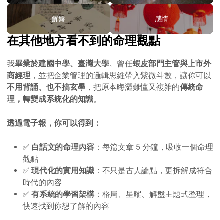
解盤
感情
在其他地方看不到的命理觀點
我
畢業於建國中學、臺灣大學
。曾任
蝦皮部門主管與上市外
商經理
，並把企業管理的邏輯思維帶入紫微斗數，讓你可以
不用背誦、也不搞玄學
，把原本晦澀難懂又複雜的
傳統命
理，轉變成系統化的知識
。
透過電子報，你可以得到：
✅
白話文的命理內容
：每篇文章 5 分鐘，吸收一個命理
觀點
✅
現代化的實用知識
：不只是古人論點，更拆解成符合
時代的內容
✅
有系統的學習架構
：格局、星曜、解盤主題式整理，
快速找到你想了解的內容